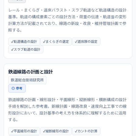
レール・まくらぎ・道床バラスト・スラブ軌道など軌道構造の設計
基準。軌道の構成要素ごとの設計方法・荷重の伝達・軌道틀の変形
計算方法が記載されており、線路の新設・改良・維持管理計画で参
照する。
軌道構造の設計
まくらぎの選定
道床厚の設定
スラブ軌道の設計
鉄道線路の計画と設計
鉄道総合技術研究所
◎ 参考
鉄道線路の計画・線形設計・平面線形・縦断線形・横断構成の設計
手順を解説した参考書。新線計画・線路改良・速度向上工事での線
形設計において、設計基準の考え方を体系的に理解するために活用
する。
平面線形の設計
縦断線形の設計
カントの計算