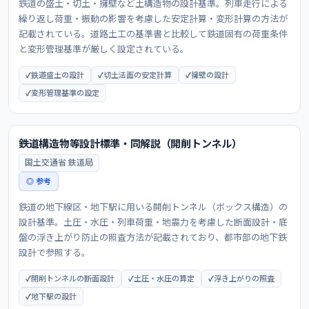
鉄道の盛土・切土・擁壁など土構造物の設計基準。列車走行による
繰り返し荷重・振動の影響を考慮した安定計算・変形計算の方法が
記載されている。道路土工の基準書と比較して鉄道固有の荷重条件
と変形管理基準が厳しく設定されている。
鉄道盛土の設計
切土法面の安定計算
擁壁の設計
変形管理基準の設定
鉄道構造物等設計標準・同解説（開削トンネル）
国土交通省 鉄道局
◎ 参考
鉄道の地下線区・地下駅に用いる開削トンネル（ボックス構造）の
設計基準。土圧・水圧・列車荷重・地震力を考慮した断面設計・底
盤の浮き上がり防止の照査方法が記載されており、都市部の地下鉄
設計で参照する。
開削トンネルの断面設計
土圧・水圧の算定
浮き上がりの照査
地下駅の設計