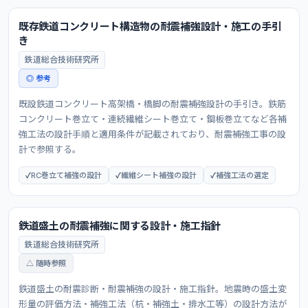
既存鉄道コンクリート構造物の耐震補強設計・施工の手引
き
鉄道総合技術研究所
◎ 参考
既設鉄道コンクリート高架橋・橋脚の耐震補強設計の手引き。鉄筋
コンクリート巻立て・連続繊維シート巻立て・鋼板巻立てなど各補
強工法の設計手順と適用条件が記載されており、耐震補強工事の設
計で参照する。
RC巻立て補強の設計
繊維シート補強の設計
補強工法の選定
鉄道盛土の耐震補強に関する設計・施工指針
鉄道総合技術研究所
△ 随時参照
鉄道盛土の耐震診断・耐震補強の設計・施工指針。地震時の盛土変
形量の評価方法・補強工法（杭・補強土・排水工等）の設計方法が