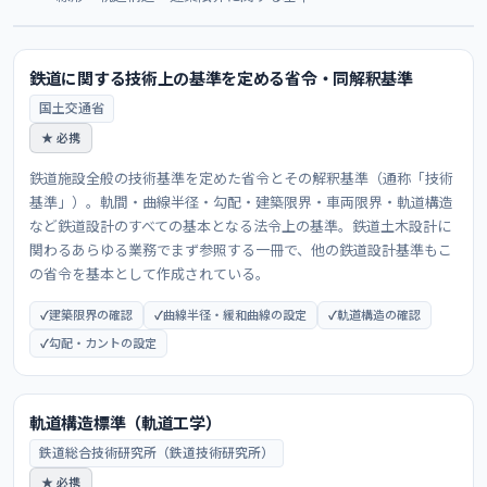
鉄道に関する技術上の基準を定める省令・同解釈基準
国土交通省
★ 必携
鉄道施設全般の技術基準を定めた省令とその解釈基準（通称「技術
基準」）。軌間・曲線半径・勾配・建築限界・車両限界・軌道構造
など鉄道設計のすべての基本となる法令上の基準。鉄道土木設計に
関わるあらゆる業務でまず参照する一冊で、他の鉄道設計基準もこ
の省令を基本として作成されている。
建築限界の確認
曲線半径・緩和曲線の設定
軌道構造の確認
勾配・カントの設定
軌道構造標準（軌道工学）
鉄道総合技術研究所（鉄道技術研究所）
★ 必携