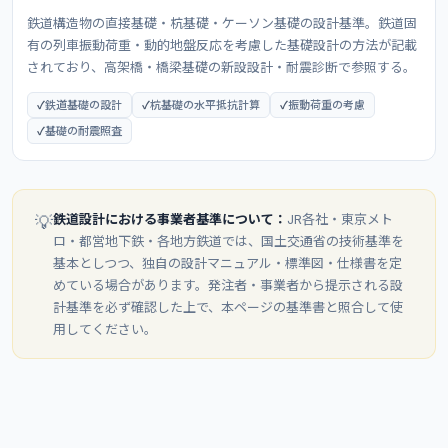
鉄道構造物の直接基礎・杭基礎・ケーソン基礎の設計基準。鉄道固
有の列車振動荷重・動的地盤反応を考慮した基礎設計の方法が記載
されており、高架橋・橋梁基礎の新設設計・耐震診断で参照する。
鉄道基礎の設計
杭基礎の水平抵抗計算
振動荷重の考慮
基礎の耐震照査
鉄道設計における事業者基準について：
JR各社・東京メト
💡
ロ・都営地下鉄・各地方鉄道では、国土交通省の技術基準を
基本としつつ、独自の設計マニュアル・標準図・仕様書を定
めている場合があります。発注者・事業者から提示される設
計基準を必ず確認した上で、本ページの基準書と照合して使
用してください。