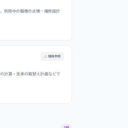
り、供用中の鋼橋の点検・補修設計
△ 随時参照
重の計算・支承の取替え計画などで
3冊