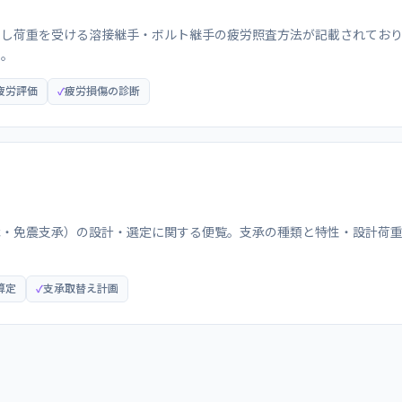
返し荷重を受ける溶接継手・ボルト継手の疲労照査方法が記載されてお
る。
疲労評価
疲労損傷の診断
承・免震支承）の設計・選定に関する便覧。支承の種類と特性・設計荷
算定
支承取替え計画