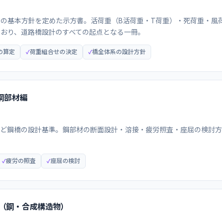
の基本方針を定めた示方書。活荷重（B活荷重・T荷重）・死荷重・風
おり、道路橋設計のすべての起点となる一冊。
の算定
荷重組合せの決定
橋全体系の設計方針
鋼部材編
など鋼橋の設計基準。鋼部材の断面設計・溶接・疲労照査・座屈の検討方
。
疲労の照査
座屈の検討
（鋼・合成構造物）