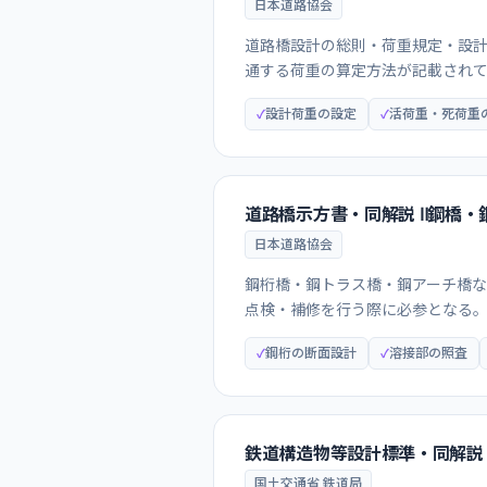
日本道路協会
道路橋設計の総則・荷重規定・設計
通する荷重の算定方法が記載されて
設計荷重の設定
活荷重・死荷重
道路橋示方書・同解説 Ⅱ鋼橋・
日本道路協会
鋼桁橋・鋼トラス橋・鋼アーチ橋
点検・補修を行う際に必参となる
鋼桁の断面設計
溶接部の照査
鉄道構造物等設計標準・同解説
国土交通省 鉄道局