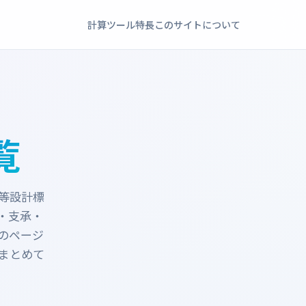
計算ツール
特長
このサイトについて
覧
等設計標
・支承・
のページ
まとめて