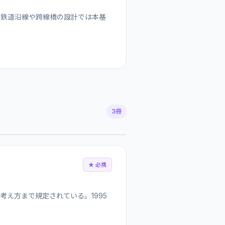
、鉄道沿線や跨線橋の設計では本基
3冊
★ 必携
え方まで規定されている。1995