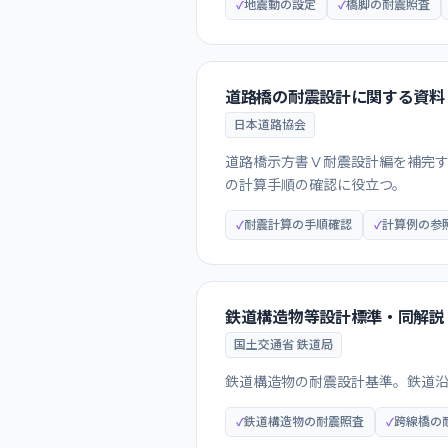
地震動の設定
橋脚の耐震照査
道路橋の耐震設計に関する資料
日本道路協会
道路橋示方書Ⅴ耐震設計編を補完
の計算手順の確認に役立つ。
耐震計算の手順確認
計算例の参
鉄道構造物等設計標準・同解説
国土交通省 鉄道局
鉄道構造物の耐震設計基準。鉄道
鉄道構造物の耐震照査
跨線橋の