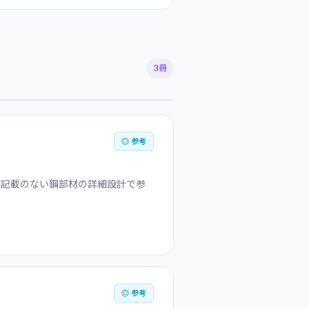
3冊
◎ 参考
に記載のない鋼部材の詳細設計で参
◎ 参考