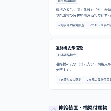
日本道路協会
鋼橋の疲労に関する設計指針。繰
や既設橋の疲労損傷評価で参照す
溶接部の疲労照査
ボルト継手の
道路橋支承便覧
日本道路協会
道路橋の支承（ゴム支承・鋼製支
参照する。
支承形式の選定
支承の設計荷重
伸縮装置・橋梁付属物
📋