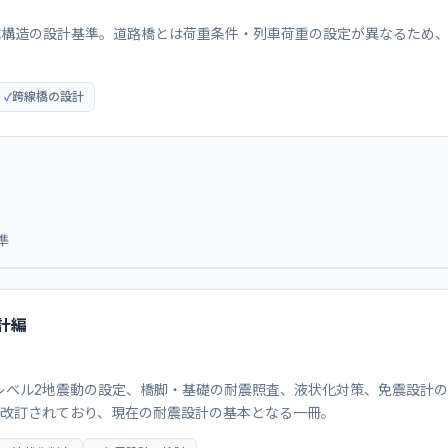
成構造の設計基準。道路橋とは荷重条件・列車荷重の設定が異なるため
跨線橋の設計
準
計編
レベル2地震動の設定、橋脚・基礎の耐震照査、液状化対策、免震設計の考
幅改訂されており、現在の耐震設計の基本となる一冊。