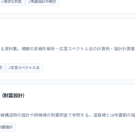
液状化判定
免震設計の検討
する資料集。橋脚の非線形解析・応答スペクトル法の計算例・設計計算書
照
応答スペクトル法
（耐震設計）
沿線構造物の設計や跨線橋の耐震照査で参照する。道路橋とは地震動の
耐震設計