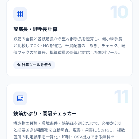
10
配筋長・継手長計算
鉄筋の全長と各鉄筋長から重ね継手長を逆算し、最小継手長
と比較してOK・NGを判定。千鳥配置の「あき」チェック、端
部フックの加算長、概算重量の計算に対応した無料ツール。
🔩 計算ツールを使う
11
鉄筋かぶり・間隔チェッカー
構造物の種類・環境条件・鉄筋径を選ぶだけで、必要かぶり
と必要あき(純間隔)を自動照査。塩害・凍害にも対応し、複数
箇所の判定結果を一覧化・印刷・CSV出力できる無料ツー