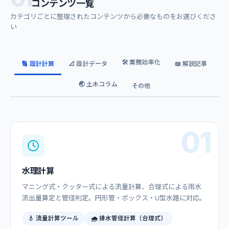
コンテンツ一覧
カテゴリごとに整理されたコンテンツから必要なものをお選びくださ
い
🛠️ 業務効率化
🔢 設計計算
📐 設計データ
📖 解説記事
🌏 土木コラム
その他
01
水理計算
マニング式・クッター式による流量計算、合理式による雨水
流出量算定と管径判定。円形管・ボックス・U型水路に対応。
💧 流量計算ツール
🌧️ 排水管径計算（合理式）