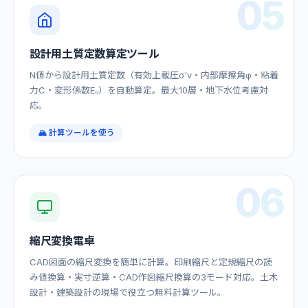
05
設計用土質定数算定ツール
N値から設計用土質定数（有効上載圧σ'v・内部摩擦角φ・粘着
力C・変形係数E₀）を自動算定。最大10層・地下水位考慮対
応。
🏔️ 計算ツールを使う
06
縮尺変換電卓
CAD図面の縮尺変換を簡単に計算。印刷縮尺と定規縮尺の読
み値換算・実寸逆算・CAD作図縮尺換算の3モード対応。土木
設計・建築設計の現場で役立つ無料計算ツール。