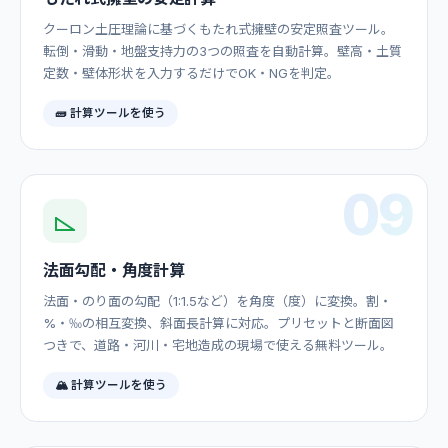
クーロン土圧理論に基づくもたれ式擁壁の安定照査ツール。
転倒・滑動・地盤支持力の3つの照査を自動計算。壁高・土質
定数・壁体形状を入力するだけでOK・NGを判定。
🧱 計算ツールを使う
09
法面勾配・角度計算
法面・のり面の勾配（1:1.5など）を角度（度）に変換。割・
%・‰の相互変換、斜面長計算に対応。プリセットと断面図
つきで、道路・河川・宅地造成の現場で使える無料ツール。
🏔️ 計算ツールを使う