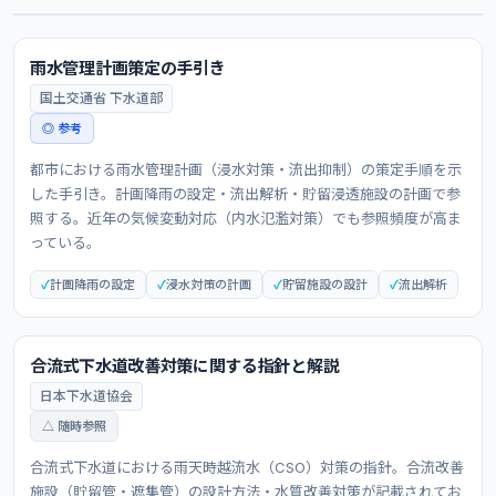
雨水管理計画策定の手引き
国土交通省 下水道部
◎ 参考
都市における雨水管理計画（浸水対策・流出抑制）の策定手順を示
した手引き。計画降雨の設定・流出解析・貯留浸透施設の計画で参
照する。近年の気候変動対応（内水氾濫対策）でも参照頻度が高ま
っている。
計画降雨の設定
浸水対策の計画
貯留施設の設計
流出解析
合流式下水道改善対策に関する指針と解説
日本下水道協会
△ 随時参照
合流式下水道における雨天時越流水（CSO）対策の指針。合流改善
施設（貯留管・遮集管）の設計方法・水質改善対策が記載されてお