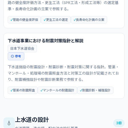
路の健全度評価方法・更生工法（SPR工法・形成工法等）の選定基
準・長寿命化計画の立案で参照する。
管路の健全度評価
更生工法の選定
長寿命化計画の立案
下水道事業における耐震対策指針と解説
日本下水道協会
◎ 参考
下水道施設の耐震設計・耐震診断・耐震対策に関する指針。管渠・
マンホール・処理場の耐震照査方法と対策工の設計が記載されてお
り、耐震補強設計や耐震診断業務で参照する。
管渠の耐震照査
マンホールの耐震設計
耐震診断・補強設計
上水道の設計
💧
3冊