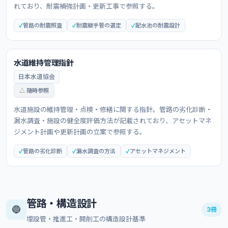
れており、耐震補強計画・更新工事で参照する。
管路の耐震照査
耐震継手管の選定
配水池の耐震設計
水道維持管理指針
日本水道協会
△ 随時参照
水道施設の維持管理・点検・修繕に関する指針。管路の劣化診断・
漏水調査・施設の健全度評価方法が記載されており、アセットマネ
ジメント計画や更新計画の立案で参照する。
管路の劣化診断
漏水調査の方法
アセットマネジメント
管路・構造設計
🔵
3冊
埋設管・推進工・開削工の構造設計基準