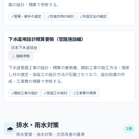
路の設計・積算で参照する。
管種・継手の選定
防食対策の検討
布設方法の確認
下水道用設計積算要領（管路施設編）
日本下水道協会
△ 随時参照
下水道管路工事の設計・積算の要領書。開削工事の施工方法・埋戻
し材の選定・仮設工の設計方法が記載されており、設計図書の作
成・工事費の積算で参照する。
開削工事の設計
仮設工の検討
工事費の積算
排水・雨水対策
🌧️
2冊
雨水管渠・浸水対策・合流改善の基準