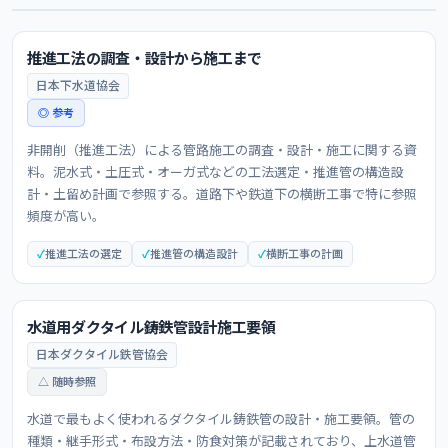
推進工法の調査・設計から施工まで
日本下水道協会
◎ 参考
非開削（推進工法）による管路施工の調査・設計・施工に関する資
料。泥水式・土圧式・オーガ式などの工法選定・推進管の構造設
計・土留め計画で参照する。道路下や鉄道下の横断工事で特に参照
頻度が高い。
推進工法の選定
推進管の構造設計
横断工事の計画
水道用ダクタイル鋳鉄管設計施工要領
日本ダクタイル鉄管協会
△ 随時参照
水道で最もよく使われるダクタイル鋳鉄管の設計・施工要領。管の
種類・継手形式・布設方法・防食対策が記載されており、上水道管