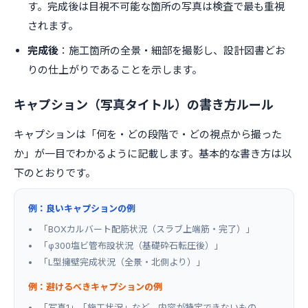
す。完成後は目視不可能な箇所の写真は検査で最も重視
されます。
完成後
：施工箇所の全景・細部を撮影し、設計図書どお
りの仕上がりであることを示します。
キャプション（写真タイトル）の書き方ルール
キャプションは「何を・どの段階で・どの視点から撮った
か」が一目でわかるように記載します。基本的な書き方は以
下のとおりです。
例：良いキャプションの例
「BOXカルバート配筋状況（スラブ上端筋・完了）」
「φ300塩ビ管布設状況（基礎砕石転圧後）」
「L型擁壁完成状況（全景・北側より）」
例：避けるべきキャプションの例
「写真1」「施工状況」など、内容が特定できないもの