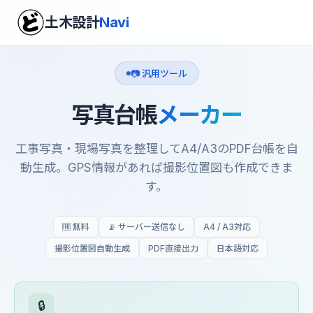
土木設計
Navi
📷 汎用ツール
写真台帳
メーカー
工事写真・現場写真を整理してA4/A3のPDF台帳を自
動生成。GPS情報があれば撮影位置図も作成できま
す。
🆓 無料
📡 サーバー送信なし
A4 / A3対応
撮影位置図自動生成
PDF直接出力
日本語対応
🔒