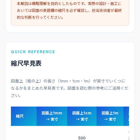
本解説は概略理解を目的としたものです。実際の設計・施工に
おいては図面の表題欄の縮尺を必ず確認し、担当技術者が最終
的な判断を行ってください。
QUICK REFERENCE
縮尺早見表
図面上（紙の上）の長さ（1mm・1cm・1m）が実寸でいくつに
なるかをまとめた早見表です。図面を読む際の参考にご活用くだ
さい。
図面上1mm
図面上1cm
図面上1m
主な
縮尺
→ 実寸
→ 実寸
→ 実寸
用途
構造
500
詳細