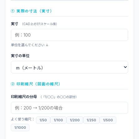
① 実際の寸法（実寸）
実寸
（CAD上の1/1スケール値）
単位を選んでください ↓
実寸の単位
② 印刷縮尺（図面の縮尺）
印刷縮尺の分母
（「1/○○」の○○の部分）
よく使う縮尺：
1/50
1/100
1/200
1/250
1/500
1/1000