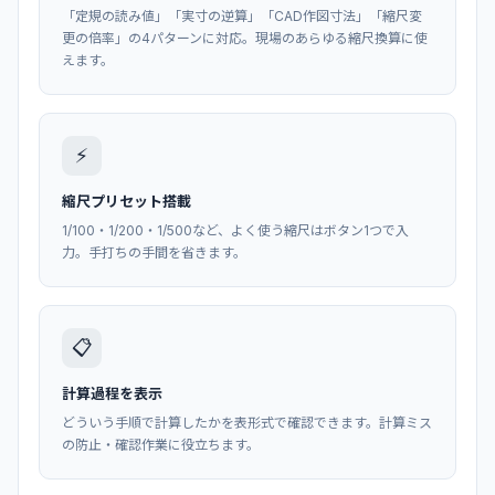
「定規の読み値」「実寸の逆算」「CAD作図寸法」「縮尺変
更の倍率」の4パターンに対応。現場のあらゆる縮尺換算に使
えます。
⚡
縮尺プリセット搭載
1/100・1/200・1/500など、よく使う縮尺はボタン1つで入
力。手打ちの手間を省きます。
📋
計算過程を表示
どういう手順で計算したかを表形式で確認できます。計算ミス
の防止・確認作業に役立ちます。