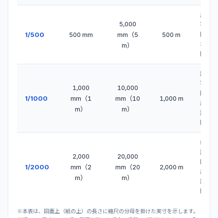
用地
5,000
平面
1/500
500 mm
mm（5
500 m
図・
地形
m）
図
路線
平面
1,000
10,000
図・
1/1000
mm（1
mm（10
1,000 m
広域
m）
m）
計画
図
都市
計画
2,000
20,000
図・
1/2000
mm（2
mm（20
2,000 m
広域
m）
m）
路線
図
※本表は、図面上（紙の上）の長さに縮尺の分母を掛けた実寸を示します。