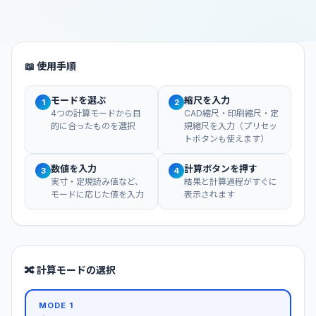
📖 使用手順
モードを選ぶ
縮尺を入力
1
2
4つの計算モードから目
CAD縮尺・印刷縮尺・定
的に合ったものを選択
規縮尺を入力（プリセッ
トボタンも使えます）
数値を入力
計算ボタンを押す
3
4
実寸・定規読み値など、
結果と計算過程がすぐに
モードに応じた値を入力
表示されます
🔀 計算モードの選択
MODE 1