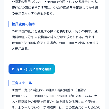
や特定の運用では1/100や1/200で作図されている場合もある。
既存CAD図に描き足す際は、CAD作図縮尺を確認してから線
の長さを入力する必要がある。
縮尺変更の倍率
CAD図面の縮尺を変更する際に必要な拡大・縮小の倍率。変
換前の縮尺分母 ÷ 変換後の縮尺分母で求められる。例えば
1/200から1/100に変更する場合、200 ÷ 100 = 2倍に拡大する
必要がある。
C. 定規・計測に関する用語
三角スケール
断面が三角形の定規で、6種類の縮尺目盛り（通常1/100・
1/200・1/250・1/300・1/500・1/600）が刻まれている。土
木・建築設計の現場で図面の寸法を読み取る際に広く使われ
る。本ツールでいう「定規縮尺」は、この三角スケールのどの