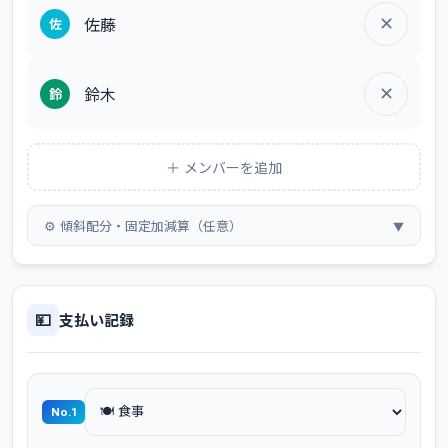
✕
佐
✕
鈴
＋ メンバーを追加
⚙️ 傾斜配分・固定加減算（任意）
▼
💴
支払い記録
No.1