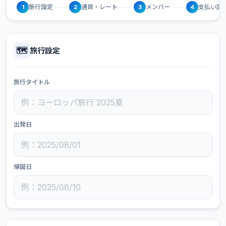
旅行設定
通貨・レート
メンバー
支払い記
1
2
3
4
🗺️
旅行設定
旅行タイトル
出発日
帰国日