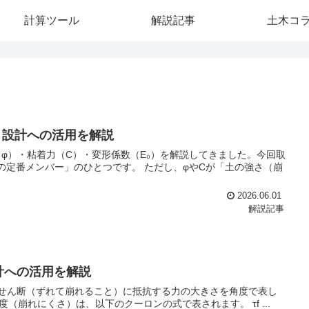
計算ツール
解説記事
土木コ
・設計への活用を解説
φ）・粘着力（C）・変形係数（E₀）を解説してきました。今回取
の定番メンバー」のひとつです。 ただし、φやCが「土の強さ（崩
2026.06.01
解説記事
計への活用を解説
がせん断（ずれて崩れること）に抵抗する力の大きさを角度で表し
（崩れにくさ）は、以下のクーロンの式で表されます。 τf ...