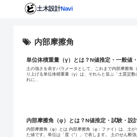
内部摩擦角
単位体積重量（γ）とは？N値推定・一般値
土の強さを表すパラメータとして、これまで内部摩擦角（
り上げる単位体積重量（γ）は、それらと並ぶ「土質定数
れに...
内部摩擦角（φ）とは？N値推定・試験・設
内部摩擦角（φ）とは 内部摩擦角（φ：ファイ）は、土
た値です。単位は「度（°）」で表します。 土のせん断強度