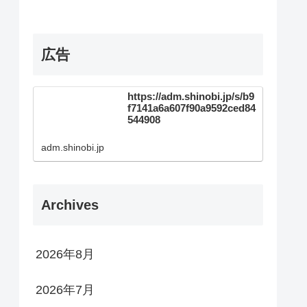
広告
https://adm.shinobi.jp/s/b9
f7141a6a607f90a9592ced84
544908
adm.shinobi.jp
Archives
2026年8月
2026年7月