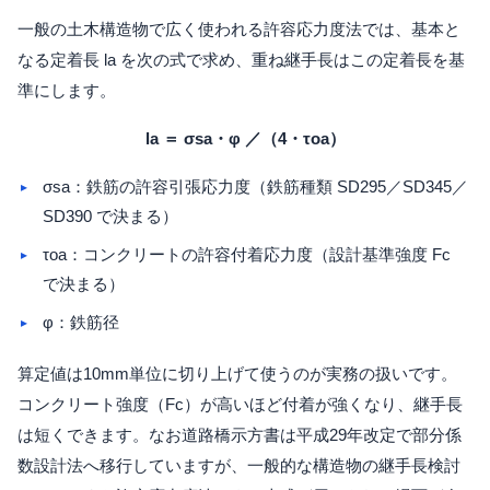
一般の土木構造物で広く使われる許容応力度法では、基本と
なる定着長 la を次の式で求め、重ね継手長はこの定着長を基
準にします。
la ＝ σsa・φ ／（4・τoa）
σsa：鉄筋の許容引張応力度（鉄筋種類 SD295／SD345／
SD390 で決まる）
τoa：コンクリートの許容付着応力度（設計基準強度 Fc
で決まる）
φ：鉄筋径
算定値は10mm単位に切り上げて使うのが実務の扱いです。
コンクリート強度（Fc）が高いほど付着が強くなり、継手長
は短くできます。なお道路橋示方書は平成29年改定で部分係
数設計法へ移行していますが、一般的な構造物の継手長検討