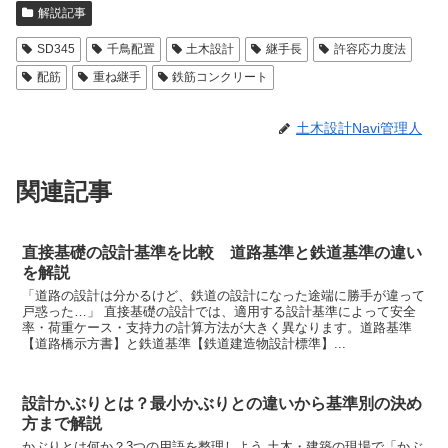
解説記事
SD345
千鳥配置
土木設計
継手長
許容応力度法
配筋
重ね継手
鉄筋コンクリート
土木設計Navi管理人
関連記事
直接基礎の設計基準を比較 道路基準と鉄道基準の違い
を解説
「道路の設計は分かるけど、鉄道の設計になった途端に勝手が違って
戸惑った…」 直接基礎の設計では、適用する設計基準によって安全
率・荷重ケース・支持力の計算方法が大きく異なります。道路基準
【道路橋示方書】と鉄道基準【鉄道建造物設計標準】...
設計かぶりとは？最小かぶりとの違いから基準別の決め
方まで解説
かぶりとは何か？3つの用語を整理しよう 土木・建築の現場で「かぶ