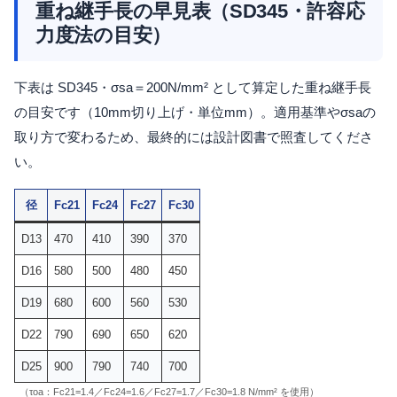
重ね継手長の早見表（SD345・許容応
力度法の目安）
下表は SD345・σsa＝200N/mm² として算定した重ね継手長
の目安です（10mm切り上げ・単位mm）。適用基準やσsaの
取り方で変わるため、最終的には設計図書で照査してくださ
い。
径
Fc21
Fc24
Fc27
Fc30
D13
470
410
390
370
D16
580
500
480
450
D19
680
600
560
530
D22
790
690
650
620
D25
900
790
740
700
（τoa：Fc21=1.4／Fc24=1.6／Fc27=1.7／Fc30=1.8 N/mm² を使用）