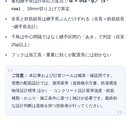
重ね継手長は許容応力度法で
la ＝ σsa・φ／（4・
τoa）
、10mm切り上げで算定
全長と鉄筋総長は継手長ぶんだけずれる（全長＝鉄筋総長
−継手長合計）
千鳥は中心間隔ではなく継手区間の「あき」で判定（目安
25φ以上）
フックは加工長・重量に効くが配置長には効かない
ご注意：
本記事および計算ツールは概算・確認用です。
実際の配筋設計では、適用基準（道路橋示方書、鉄道構造
物等設計標準 ほか）・コンクリート設計基準強度・鉄筋
種類・かぶり・施工条件に基づく検討が必要です。最終的
な設計判断は資格を持つ技術者が行ってください。