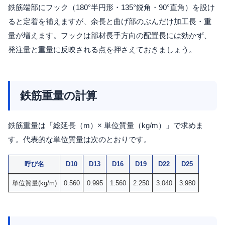
鉄筋端部にフック（180°半円形・135°鋭角・90°直角）を設け
ると定着を補えますが、余長と曲げ部のぶんだけ加工長・重
量が増えます。フックは部材長手方向の配置長には効かず、
発注量と重量に反映される点を押さえておきましょう。
鉄筋重量の計算
鉄筋重量は「総延長（m）× 単位質量（kg/m）」で求めま
す。代表的な単位質量は次のとおりです。
呼び名
D10
D13
D16
D19
D22
D25
単位質量(kg/m)
0.560
0.995
1.560
2.250
3.040
3.980