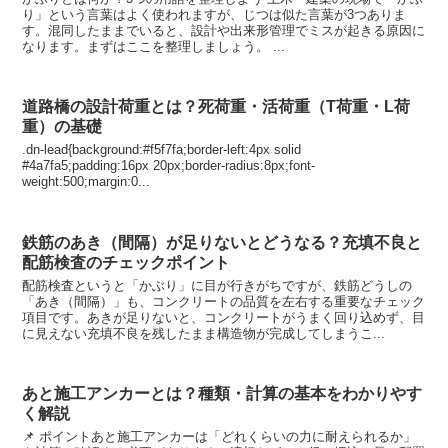
り」という言葉はよく使われますが、じつは似た言葉が3つありま
す。混同したままでいると、設計や出来形管理でミスが起きる原因に
なります。まずはここを整理しましょう。 ...
道路橋の設計荷重とは？死荷重・活荷重（T荷重・L荷
重）の基礎
.dn-lead{background:#f5f7fa;border-left:4px solid
#4a7fa5;padding:16px 20px;border-radius:8px;font-
weight:500;margin:0...
鉄筋のあき（間隔）が足りないとどうなる？充填不良と
配筋検査のチェックポイント
配筋検査というと「かぶり」に目が行きがちですが、鉄筋どうしの
「あき（間隔）」も、コンクリートの品質を左右する重要なチェック
項目です。あきが足りないと、コンクリートがうまく回り込めず、目
に見えない充填不良を残したまま構造物が完成してしまうこ...
あと施工アンカーとは？種類・計算の基本をわかりやす
く解説
📌 ポイントあと施工アンカーは「どれくらいの力に耐えられるか」