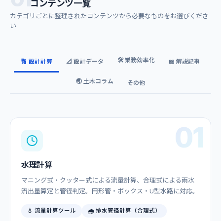
コンテンツ一覧
カテゴリごとに整理されたコンテンツから必要なものをお選びくださ
い
🛠️ 業務効率化
🔢 設計計算
📐 設計データ
📖 解説記事
🌏 土木コラム
その他
01
水理計算
マニング式・クッター式による流量計算、合理式による雨水
流出量算定と管径判定。円形管・ボックス・U型水路に対応。
💧 流量計算ツール
🌧️ 排水管径計算（合理式）