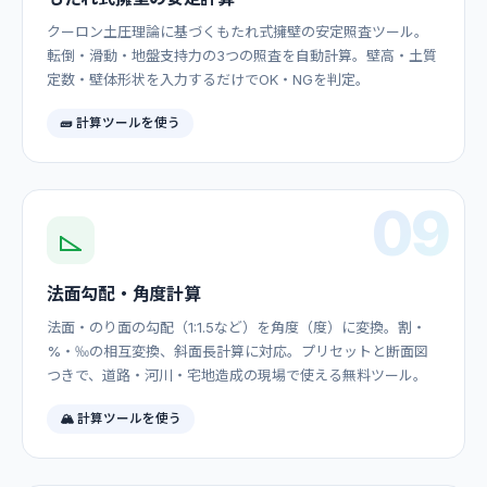
クーロン土圧理論に基づくもたれ式擁壁の安定照査ツール。
転倒・滑動・地盤支持力の3つの照査を自動計算。壁高・土質
定数・壁体形状を入力するだけでOK・NGを判定。
🧱 計算ツールを使う
09
法面勾配・角度計算
法面・のり面の勾配（1:1.5など）を角度（度）に変換。割・
%・‰の相互変換、斜面長計算に対応。プリセットと断面図
つきで、道路・河川・宅地造成の現場で使える無料ツール。
🏔️ 計算ツールを使う