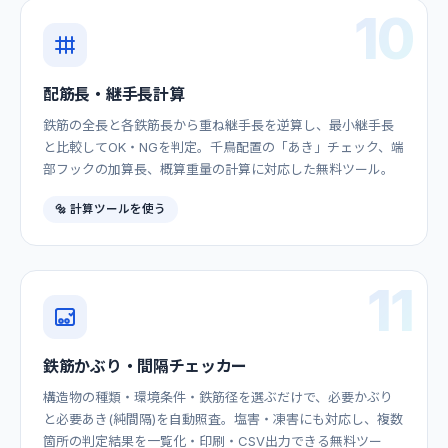
10
配筋長・継手長計算
鉄筋の全長と各鉄筋長から重ね継手長を逆算し、最小継手長
と比較してOK・NGを判定。千鳥配置の「あき」チェック、端
部フックの加算長、概算重量の計算に対応した無料ツール。
🔩 計算ツールを使う
11
鉄筋かぶり・間隔チェッカー
構造物の種類・環境条件・鉄筋径を選ぶだけで、必要かぶり
と必要あき(純間隔)を自動照査。塩害・凍害にも対応し、複数
箇所の判定結果を一覧化・印刷・CSV出力できる無料ツー