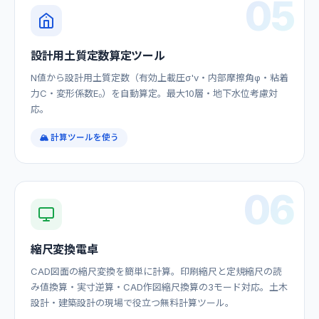
05
設計用土質定数算定ツール
N値から設計用土質定数（有効上載圧σ'v・内部摩擦角φ・粘着
力C・変形係数E₀）を自動算定。最大10層・地下水位考慮対
応。
🏔️ 計算ツールを使う
06
縮尺変換電卓
CAD図面の縮尺変換を簡単に計算。印刷縮尺と定規縮尺の読
み値換算・実寸逆算・CAD作図縮尺換算の3モード対応。土木
設計・建築設計の現場で役立つ無料計算ツール。