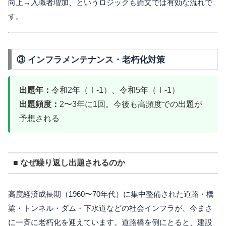
向上→入職者増加、というロジックも論文では有効な流れで
す。
③ インフラメンテナンス・老朽化対策
出題年：
令和2年（Ⅰ-1）、令和5年（Ⅰ-1）
出題頻度：
2〜3年に1回。今後も高頻度での出題が
予想される
■ なぜ繰り返し出題されるのか
高度経済成長期（1960〜70年代）に集中整備された道路・橋
梁・トンネル・ダム・下水道などの社会インフラが、今まさ
に一斉に老朽化を迎えています。道路橋を例にとると、建設