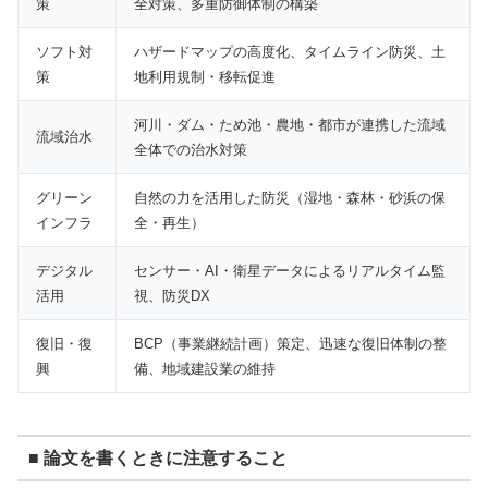
策
全対策、多重防御体制の構築
ソフト対
ハザードマップの高度化、タイムライン防災、土
策
地利用規制・移転促進
河川・ダム・ため池・農地・都市が連携した流域
流域治水
全体での治水対策
グリーン
自然の力を活用した防災（湿地・森林・砂浜の保
インフラ
全・再生）
デジタル
センサー・AI・衛星データによるリアルタイム監
活用
視、防災DX
復旧・復
BCP（事業継続計画）策定、迅速な復旧体制の整
興
備、地域建設業の維持
■ 論文を書くときに注意すること