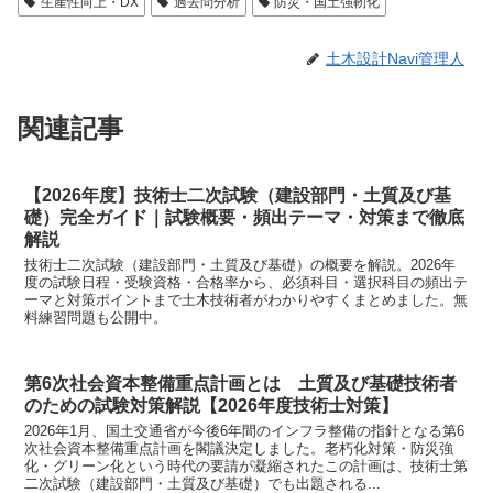
生産性向上・DX
過去問分析
防災・国土強靭化
土木設計Navi管理人
関連記事
【2026年度】技術士二次試験（建設部門・土質及び基
礎）完全ガイド｜試験概要・頻出テーマ・対策まで徹底
解説
技術士二次試験（建設部門・土質及び基礎）の概要を解説。2026年
度の試験日程・受験資格・合格率から、必須科目・選択科目の頻出テ
ーマと対策ポイントまで土木技術者がわかりやすくまとめました。無
料練習問題も公開中。
第6次社会資本整備重点計画とは 土質及び基礎技術者
のための試験対策解説【2026年度技術士対策】
2026年1月、国土交通省が今後6年間のインフラ整備の指針となる第6
次社会資本整備重点計画を閣議決定しました。老朽化対策・防災強
化・グリーン化という時代の要請が凝縮されたこの計画は、技術士第
二次試験（建設部門・土質及び基礎）でも出題される...