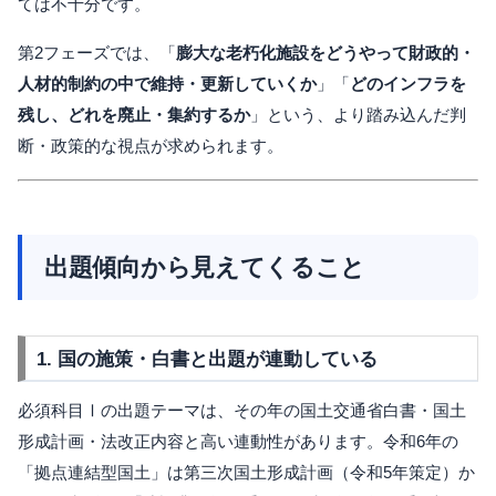
ては不十分です。
第2フェーズでは、「
膨大な老朽化施設をどうやって財政的・
人材的制約の中で維持・更新していくか
」「
どのインフラを
残し、どれを廃止・集約するか
」という、より踏み込んだ判
断・政策的な視点が求められます。
出題傾向から見えてくること
1. 国の施策・白書と出題が連動している
必須科目Ⅰの出題テーマは、その年の国土交通省白書・国土
形成計画・法改正内容と高い連動性があります。令和6年の
「拠点連結型国土」は第三次国土形成計画（令和5年策定）か