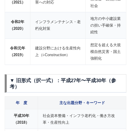
（2021）
害への対応
社会
地方の中小建設業
令和2年
インフラメンテナンス・老
の担い手確保・持
（2020）
朽化対策
続性
想定を超える大規
令和元年
建設分野における生産性向
模自然災害・国土
（2019）
上（i-Construction）
強靭化
▼ 旧形式（択一式）：平成27年〜平成30年（参
考）
年 度
主な出題分野・キーワード
平成30年
社会資本整備・インフラ老朽化・働き方改
（2018）
革・生産性向上