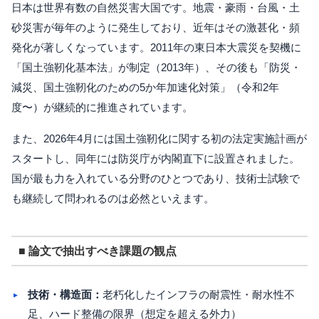
日本は世界有数の自然災害大国です。地震・豪雨・台風・土
砂災害が毎年のように発生しており、近年はその激甚化・頻
発化が著しくなっています。2011年の東日本大震災を契機に
「国土強靭化基本法」が制定（2013年）、その後も「防災・
減災、国土強靭化のための5か年加速化対策」（令和2年
度〜）が継続的に推進されています。
また、2026年4月には国土強靭化に関する初の法定実施計画が
スタートし、同年には防災庁が内閣直下に設置されました。
国が最も力を入れている分野のひとつであり、技術士試験で
も継続して問われるのは必然といえます。
■ 論文で抽出すべき課題の観点
技術・構造面：
老朽化したインフラの耐震性・耐水性不
足、ハード整備の限界（想定を超える外力）