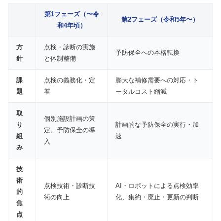
第1フェーズ（〜令
第2フェーズ（令和5年〜）
和4年頃）
方
点検・診断の実施
予防保全への本格転換
針
と体制整備
課
点検の義務化・定
膨大な補修需要への対応・ト
題
着
ータルコスト縮減
取
個別施設計画の策
り
計画的な予防保全の実行・加
定、予防保全の導
組
速
入
み
技
術
点検技術・診断技
AI・ロボットによる点検効率
的
術の向上
化、集約・廃止・更新の判断
焦
点