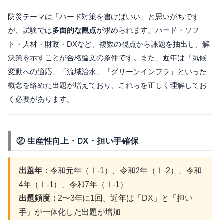
防災テーマは「ハード対策を書けばいい」と思いがちです
が、試験では
多面的な観点
が求められます。ハード・ソフ
ト・人材・財政・DXなど、複数の視点から課題を抽出し、解
決策を示すことが合格論文の条件です。また、近年は「気候
変動への適応」「流域治水」「グリーンインフラ」といった
概念を絡めた出題が増えており、これらを正しく理解してお
く必要があります。
② 生産性向上・DX・担い手確保
出題年：
令和元年（Ⅰ-1）、令和2年（Ⅰ-2）、令和
4年（Ⅰ-1）、令和7年（Ⅰ-1）
出題頻度：
2〜3年に1回。近年は「DX」と「担い
手」が一体化した出題が増加