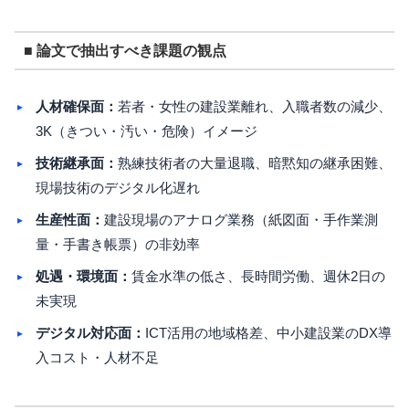
■ 論文で抽出すべき課題の観点
人材確保面：
若者・女性の建設業離れ、入職者数の減少、
3K（きつい・汚い・危険）イメージ
技術継承面：
熟練技術者の大量退職、暗黙知の継承困難、
現場技術のデジタル化遅れ
生産性面：
建設現場のアナログ業務（紙図面・手作業測
量・手書き帳票）の非効率
処遇・環境面：
賃金水準の低さ、長時間労働、週休2日の
未実現
デジタル対応面：
ICT活用の地域格差、中小建設業のDX導
入コスト・人材不足