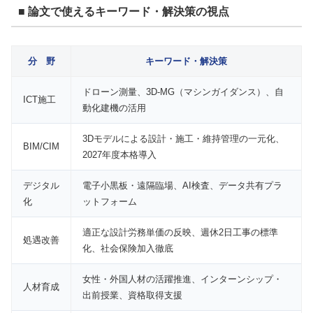
■ 論文で使えるキーワード・解決策の視点
分 野
キーワード・解決策
ドローン測量、3D-MG（マシンガイダンス）、自
ICT施工
動化建機の活用
3Dモデルによる設計・施工・維持管理の一元化、
BIM/CIM
2027年度本格導入
デジタル
電子小黒板・遠隔臨場、AI検査、データ共有プラ
化
ットフォーム
適正な設計労務単価の反映、週休2日工事の標準
処遇改善
化、社会保険加入徹底
女性・外国人材の活躍推進、インターンシップ・
人材育成
出前授業、資格取得支援