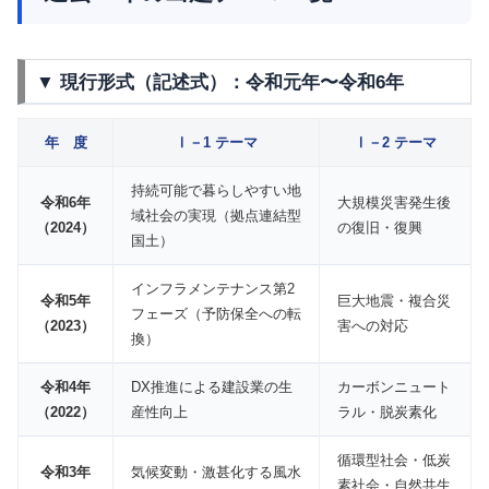
▼ 現行形式（記述式）：令和元年〜令和6年
年 度
Ⅰ－1 テーマ
Ⅰ－2 テーマ
持続可能で暮らしやすい地
令和6年
大規模災害発生後
域社会の実現（拠点連結型
（2024）
の復旧・復興
国土）
インフラメンテナンス第2
令和5年
巨大地震・複合災
フェーズ（予防保全への転
（2023）
害への対応
換）
令和4年
DX推進による建設業の生
カーボンニュート
（2022）
産性向上
ラル・脱炭素化
循環型社会・低炭
令和3年
気候変動・激甚化する風水
素社会・自然共生