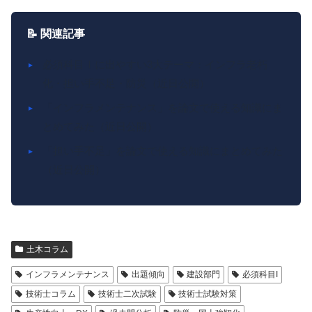
📝 関連記事
必須科目Ⅰに出やすい3大テーマ：インフラ老朽
化・担い手不足・防災（近日公開）
「インフラメンテナンス」を論文で使える知識にま
とめてみた（近日公開）
「担い手不足」を論文で使える知識にまとめてみた
（近日公開）
土木コラム
インフラメンテナンス
出題傾向
建設部門
必須科目I
技術士コラム
技術士二次試験
技術士試験対策