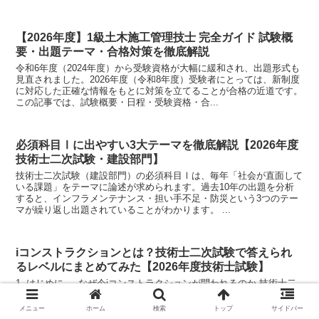
【2026年度】1級土木施工管理技士 完全ガイド 試験概
要・出題テーマ・合格対策を徹底解説
令和6年度（2024年度）から受験資格が大幅に緩和され、出題形式も
見直されました。2026年度（令和8年度）受験者にとっては、新制度
に対応した正確な情報をもとに対策を立てることが合格の近道です。
この記事では、試験概要・日程・受験資格・合...
必須科目Ⅰに出やすい3大テーマを徹底解説【2026年度
技術士二次試験・建設部門】
技術士二次試験（建設部門）の必須科目Ⅰは、毎年「社会が直面して
いる課題」をテーマに論述が求められます。過去10年の出題を分析
すると、インフラメンテナンス・担い手不足・防災という3つのテー
マが繰り返し出題されていることがわかります。 ...
iコンストラクションとは？技術士二次試験で答えられ
るレベルにまとめてみた【2026年度技術士試験】
1. はじめに ― なぜ今iコンストラクションが問われるのか 技術士二
次試験（建設部門）では、近年「建設業の生産性向上」「担い手不足
への対応」「デジタル技術の活用」をテーマにした問題が頻出してい
メニュー
ホーム
検索
トップ
サイドバー
ます。その中心に位置するキーワードがiコンス...