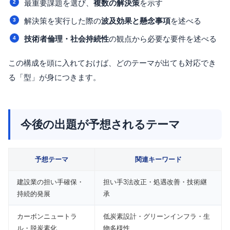
最重要課題を選び、
複数の解決策
を示す
解決策を実行した際の
波及効果と懸念事項
を述べる
技術者倫理・社会持続性
の観点から必要な要件を述べる
この構成を頭に入れておけば、どのテーマが出ても対応でき
る「型」が身につきます。
今後の出題が予想されるテーマ
予想テーマ
関連キーワード
建設業の担い手確保・
担い手3法改正・処遇改善・技術継
持続的発展
承
カーボンニュートラ
低炭素設計・グリーンインフラ・生
ル・脱炭素化
物多様性