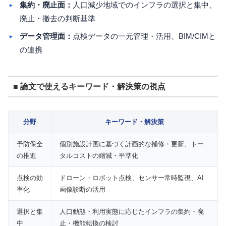
集約・廃止面：
人口減少地域でのインフラの選択と集中、
廃止・撤去の判断基準
データ管理面：
点検データの一元管理・活用、BIM/CIMと
の連携
■ 論文で使えるキーワード・解決策の視点
分野
キーワード・解決策
予防保全
個別施設計画に基づく計画的な補修・更新、トー
の推進
タルコストの縮減・平準化
点検の効
ドローン・ロボット点検、センサー常時監視、AI
率化
画像診断の活用
選択と集
人口動態・利用実態に応じたインフラの集約・廃
中
止・機能転換の検討