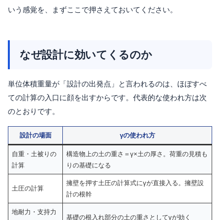
いう感覚を、まずここで押さえておいてください。
なぜ設計に効いてくるのか
単位体積重量が「設計の出発点」と言われるのは、ほぼすべ
ての計算の入口に顔を出すからです。代表的な使われ方は次
のとおりです。
設計の場面
γの使われ方
自重・土被りの
構造物上の土の重さ＝γ×土の厚さ。荷重の見積も
計算
りの基礎になる
擁壁を押す土圧の計算式にγが直接入る。擁壁設
土圧の計算
計の根幹
地耐力・支持力
基礎の根入れ部分の土の重さとしてγが効く