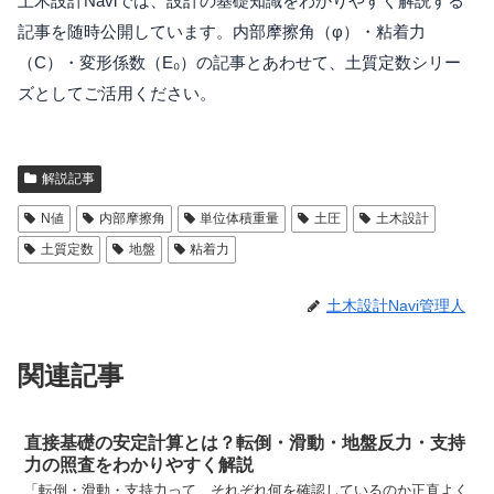
土木設計Naviでは、設計の基礎知識をわかりやすく解説する
記事を随時公開しています。内部摩擦角（φ）・粘着力
（C）・変形係数（E₀）の記事とあわせて、土質定数シリー
ズとしてご活用ください。
解説記事
N値
内部摩擦角
単位体積重量
土圧
土木設計
土質定数
地盤
粘着力
土木設計Navi管理人
関連記事
直接基礎の安定計算とは？転倒・滑動・地盤反力・支持
力の照査をわかりやすく解説
「転倒・滑動・支持力って、それぞれ何を確認しているのか正直よく