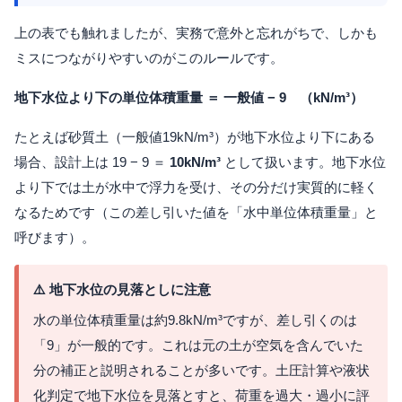
上の表でも触れましたが、実務で意外と忘れがちで、しかも
ミスにつながりやすいのがこのルールです。
地下水位より下の単位体積重量 ＝ 一般値 − 9 （kN/m³）
たとえば砂質土（一般値19kN/m³）が地下水位より下にある
場合、設計上は 19 − 9 ＝
10kN/m³
として扱います。地下水位
より下では土が水中で浮力を受け、その分だけ実質的に軽く
なるためです（この差し引いた値を「水中単位体積重量」と
呼びます）。
⚠️ 地下水位の見落としに注意
水の単位体積重量は約9.8kN/m³ですが、差し引くのは
「9」が一般的です。これは元の土が空気を含んでいた
分の補正と説明されることが多いです。土圧計算や液状
化判定で地下水位を見落とすと、荷重を過大・過小に評