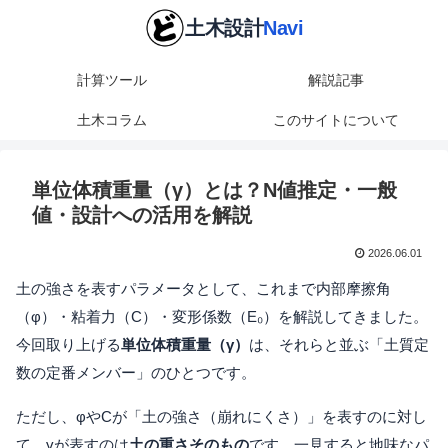
計算ツール
解説記事
土木コラム
このサイトについて
単位体積重量（γ）とは？N値推定・一般
値・設計への活用を解説
2026.06.01
土の強さを表すパラメータとして、これまで内部摩擦角
（φ）・粘着力（C）・変形係数（E₀）を解説してきました。
今回取り上げる
単位体積重量（γ）
は、それらと並ぶ「土質定
数の定番メンバー」のひとつです。
ただし、φやCが「土の強さ（崩れにくさ）」を表すのに対し
て、γが表すのは
土の重さそのもの
です。一見すると地味なパ