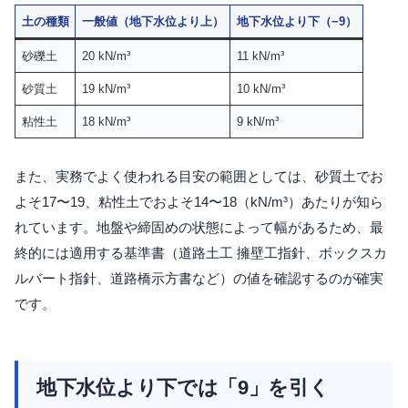
土の種類
一般値（地下水位より上）
地下水位より下（−9）
砂礫土
20 kN/m³
11 kN/m³
砂質土
19 kN/m³
10 kN/m³
粘性土
18 kN/m³
9 kN/m³
また、実務でよく使われる目安の範囲としては、砂質土でお
よそ17〜19、粘性土でおよそ14〜18（kN/m³）あたりが知ら
れています。地盤や締固めの状態によって幅があるため、最
終的には適用する基準書（道路土工 擁壁工指針、ボックスカ
ルバート指針、道路橋示方書など）の値を確認するのが確実
です。
地下水位より下では「9」を引く