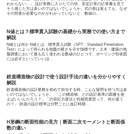
わからない…」 設計実務に入りたての頃、安定計算の計算書を見て
そう感じた方は多いのではないでしょうか。式の形は覚えても、なぜ
その照査が必要なのかがわかっていないと、数値の...
N値とは？標準貫入試験の基礎から実務での使い方まで
解説
N値とは何か N値とは、標準貫入試験（SPT：Standard Penetration
Test）によって得られる地盤の硬さを示す指標です。土木・建築の地
盤調査において最も広く使われる数値のひとつで、ボーリング柱状図
には必ずといっていいほ...
鉄道構造物の設計で使う設計手法の違いを分かりやすく
解説
鉄道構造物の設計業務を初めて担当する時、こんな疑問を持つ方は多
いのではないでしょうか。 「この構造物、どの設計基準の図書を使
えばいいんだろう？」「許容応力度法と性能照査型って、何が違う
の？」 鉄道の設計標準は分野ごとに改訂時期...
H形鋼の断面性能の見方｜断面二次モーメントと断面係
数の違い