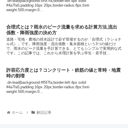
.dn-lead{background:#f5f7fa;border-left:4px solid
#4a7fa5;padding:16px 20px;border-radius:8px;font-
weight:500;margin:0...
合理式とは？雨水のピーク流量を求める計算方法,流出
係数・降雨強度の決め方
道路・宅地・農地の排水設計で必ず登場するのが「合理式（ラショナ
ル式）」です。降雨強度・流出係数・集水面積という3つの値だけ
で、雨水のピーク流量を手計算できる、とてもシンプルで実用的な式
です。この記事では、これから水理計算を学ぶ学生・若手技...
許容応力度とは？コンクリート・鉄筋の値と常時・地震
時の割増
.dn-lead{background:#f5f7fa;border-left:4px solid
#4a7fa5;padding:16px 20px;border-radius:8px;font-
weight:500;margin:0...
ホーム
解説記事