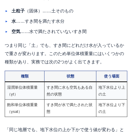
土粒子
（固体）……土そのもの
水
……すき間を満たす水分
空気
……水で満たされていないすき間
つまり同じ「土」でも、すき間にどれだけ水が入っているか
で重さが変わります。このため単位体積重量にはいくつかの
種類があり、実務では次の2つがよく出てきます。
種類
状態
使う場面
湿潤単位体積重量
すき間に水も空気もある自
地下水位より上
（γt）
然の状態
の土
飽和単位体積重量
すき間が水で満たされた状
地下水位より下
（γsat）
態
の土
「同じ地層でも、地下水位の上か下かで使う値が変わる」と