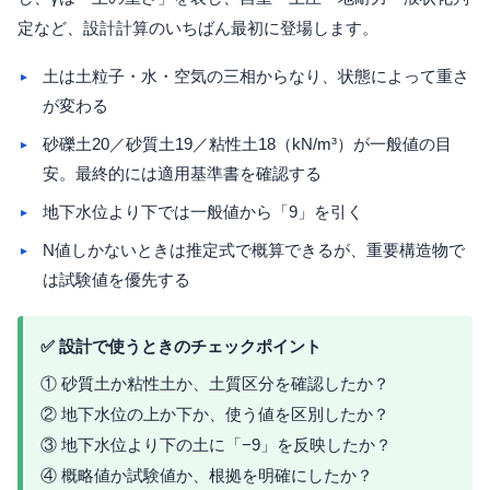
定など、設計計算のいちばん最初に登場します。
土は土粒子・水・空気の三相からなり、状態によって重さ
が変わる
砂礫土20／砂質土19／粘性土18（kN/m³）が一般値の目
安。最終的には適用基準書を確認する
地下水位より下では一般値から「9」を引く
N値しかないときは推定式で概算できるが、重要構造物で
は試験値を優先する
✅ 設計で使うときのチェックポイント
① 砂質土か粘性土か、土質区分を確認したか？
② 地下水位の上か下か、使う値を区別したか？
③ 地下水位より下の土に「−9」を反映したか？
④ 概略値か試験値か、根拠を明確にしたか？