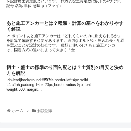
を設計用土質定数といいます。 代表的な土質定数は以下の4つです。
記号 名称 単位 意味 φ（ファイ）...
あと施工アンカーとは？種類・計算の基本をわかりやす
く解説
📌 ポイントあと施工アンカーは「どれくらいの力に耐えられるか」
を計算で確認する必要があります。適切なボルト径・埋込み長・配置
を選ぶことが設計の核心です。 種類と使い分け あと施工アンカー
は、固定方式の違いによって大きく「金...
切土・盛土の標準のり面勾配とは？土質別の目安と決め
方を解説
.dn-lead{background:#f5f7fa;border-left:4px solid
#4a7fa5;padding:16px 20px;border-radius:8px;font-
weight:500;margin:...
ホーム
解説記事