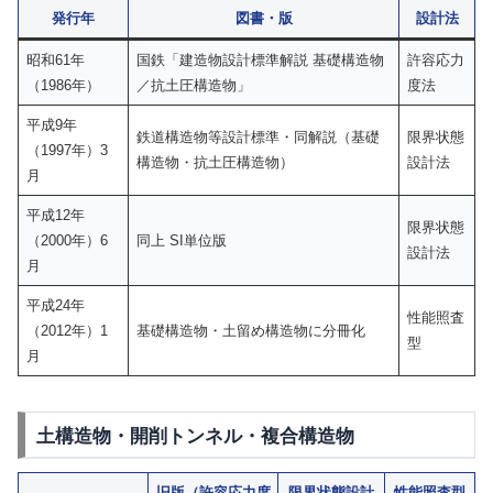
発行年
図書・版
設計法
昭和61年
国鉄「建造物設計標準解説 基礎構造物
許容応力
（1986年）
／抗土圧構造物」
度法
平成9年
鉄道構造物等設計標準・同解説（基礎
限界状態
（1997年）3
構造物・抗土圧構造物）
設計法
月
平成12年
限界状態
（2000年）6
同上 SI単位版
設計法
月
平成24年
性能照査
（2012年）1
基礎構造物・土留め構造物に分冊化
型
月
土構造物・開削トンネル・複合構造物
旧版（許容応力度
限界状態設計
性能照査型