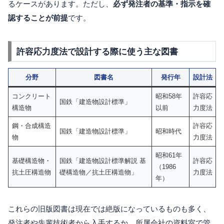
るケースがあります。ただし、
必ず発注者の基準・指示を確
認することが前提
です。
許容応力度法で設計する際に使う主な図書
分野
図書名
発行年
設計法
コンクリート
昭和58年
許容応
国鉄「建造物設計標準」
構造物
以前
力度法
鋼・合成構造
許容応
国鉄「建造物設計標準」
昭和時代
物
力度法
昭和61年
基礎構造物・
国鉄「建造物設計標準解説 基
許容応
（1986
抗土圧構造物
礎構造物／抗土圧構造物」
力度法
年）
これらの旧版図書は現在では絶版になっているものも多く、
発注者や先輩技術者から入手するか、所属会社の資料室で管