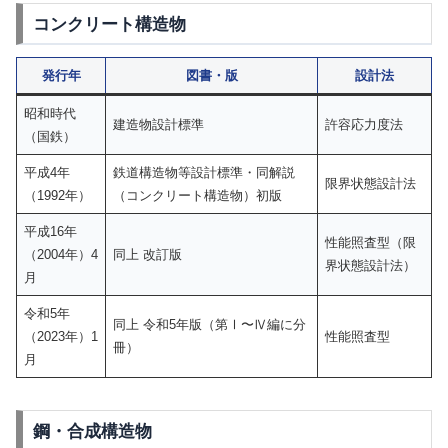
コンクリート構造物
発行年
図書・版
設計法
昭和時代
建造物設計標準
許容応力度法
（国鉄）
平成4年
鉄道構造物等設計標準・同解説
限界状態設計法
（1992年）
（コンクリート構造物）初版
平成16年
性能照査型（限
（2004年）4
同上 改訂版
界状態設計法）
月
令和5年
同上 令和5年版（第Ⅰ〜Ⅳ編に分
（2023年）1
性能照査型
冊）
月
鋼・合成構造物