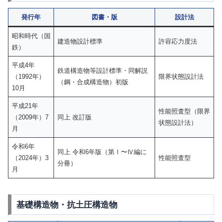
発行年
図書・版
設計法
昭和時代（国
建造物設計標準
許容応力度法
鉄）
平成4年
鉄道構造物等設計標準・同解説
（1992年）
限界状態設計法
（鋼・合成構造物）初版
10月
平成21年
性能照査型（限界
（2009年）7
同上 改訂版
状態設計法）
月
令和6年
同上 令和6年版（第Ⅰ〜Ⅳ編に
（2024年）3
性能照査型
分冊）
月
基礎構造物・抗土圧構造物