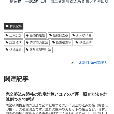
構造物 平成28年1月 国土交通省鉄道局 監修／丸善出版
解説記事
土木設計
基礎構造物
性能照査型
新人技術者
設計標準
許容応力度法
鉄道構造物
鉄道総研
鉄道設計
限界状態設計法
土木設計Navi管理人
関連記事
完全溶込み溶接の強度計算とは？のど厚・照査方法を計
算例つきで解説
橋梁や鋼構造物の設計で必ず登場するのが「完全溶込み溶接（突合せ
溶接）」の強度照査です。主桁の継手やガセットの接合など、母材と
同等の強度が求められる重要部材で広く使われますが、いざ計算しよ