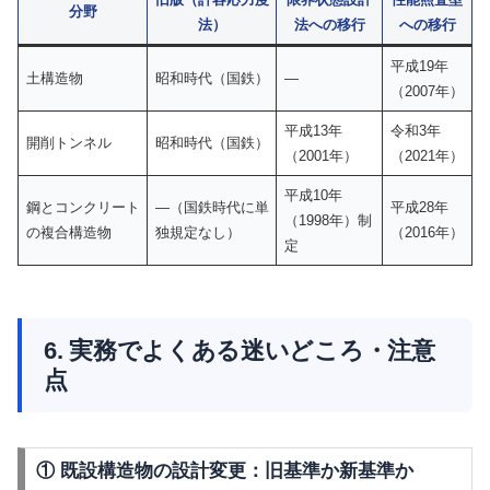
分野
法）
法への移行
への移行
平成19年
土構造物
昭和時代（国鉄）
—
（2007年）
平成13年
令和3年
開削トンネル
昭和時代（国鉄）
（2001年）
（2021年）
平成10年
鋼とコンクリート
—（国鉄時代に単
平成28年
（1998年）制
の複合構造物
独規定なし）
（2016年）
定
6. 実務でよくある迷いどころ・注意
点
① 既設構造物の設計変更：旧基準か新基準か