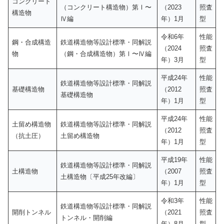
コンクリート
（コンクリート構造物）第Ⅰ〜
（2023
照査
構造物
Ⅳ編
年）1月
型
令和6年
性能
鋼・合成構造
鉄道構造物等設計標準・同解説
（2024
照査
物
（鋼・合成構造物）第Ⅰ〜Ⅳ編
年）3月
型
平成24年
性能
鉄道構造物等設計標準・同解説
基礎構造物
（2012
照査
基礎構造物
年）1月
型
平成24年
性能
土留め構造物
鉄道構造物等設計標準・同解説
（2012
照査
（抗土圧）
土留め構造物
年）1月
型
平成19年
性能
鉄道構造物等設計標準・同解説
土構造物
（2007
照査
土構造物〔平成25年改編〕
年）1月
型
令和3年
性能
鉄道構造物等設計標準・同解説
開削トンネル
（2021
照査
トンネル・開削編
年）8月
型