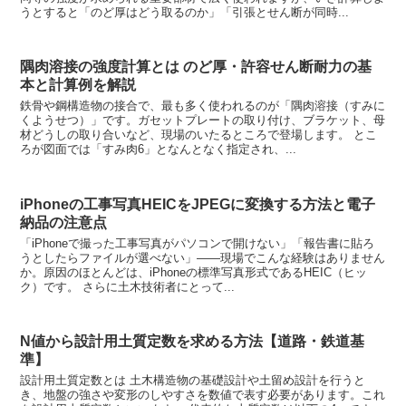
うとすると「のど厚はどう取るのか」「引張とせん断が同時...
隅肉溶接の強度計算とは のど厚・許容せん断耐力の基
本と計算例を解説
鉄骨や鋼構造物の接合で、最も多く使われるのが「隅肉溶接（すみに
くようせつ）」です。ガセットプレートの取り付け、ブラケット、母
材どうしの取り合いなど、現場のいたるところで登場します。 とこ
ろが図面では「すみ肉6」となんとなく指定され、...
iPhoneの工事写真HEICをJPEGに変換する方法と電子
納品の注意点
「iPhoneで撮った工事写真がパソコンで開けない」「報告書に貼ろ
うとしたらファイルが選べない」——現場でこんな経験はありません
か。原因のほとんどは、iPhoneの標準写真形式であるHEIC（ヒッ
ク）です。 さらに土木技術者にとって...
N値から設計用土質定数を求める方法【道路・鉄道基
準】
設計用土質定数とは 土木構造物の基礎設計や土留め設計を行うと
き、地盤の強さや変形のしやすさを数値で表す必要があります。これ