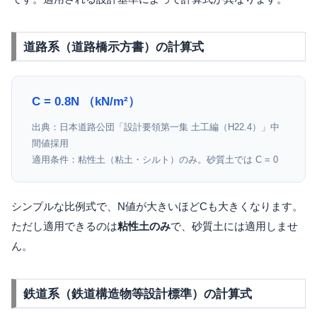
道路系（道路橋示方書）の計算式
C = 0.8N （kN/m²）
出典：日本道路公団「設計要領第一集 土工編（H22.4）」中
間値採用
適用条件：粘性土（粘土・シルト）のみ。砂質土では C = 0
シンプルな比例式で、N値が大きいほどCも大きくなります。
ただし適用できるのは
粘性土のみ
で、砂質土には適用しませ
ん。
鉄道系（鉄道構造物等設計標準）の計算式