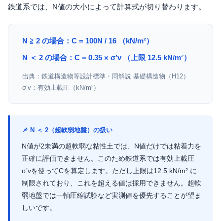
鉄道系では、N値の大小によって計算式が切り替わります。
N ≧ 2 の場合：C = 100N / 16 （kN/m²）
N ＜ 2 の場合：C = 0.35 × σ’v （上限 12.5 kN/m²）
出典：鉄道構造物等設計標準・同解説 基礎構造物（H12）
σ’v：有効上載圧（kN/m²）
📌 N ＜ 2（超軟弱地盤）の扱い
N値が2未満の超軟弱な粘性土では、N値だけでは粘着力を
正確に評価できません。このため鉄道系では有効上載圧
σ’vを使ってCを算定します。ただし上限は12.5 kN/m² に
制限されており、これを超える値は採用できません。超軟
弱地盤では一軸圧縮試験など実測値を優先することが望ま
しいです。