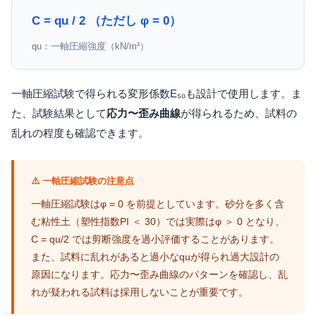
C = qu / 2 （ただし φ = 0）
qu：一軸圧縮強度（kN/m²）
一軸圧縮試験で得られる変形係数E₅₀も設計で使用します。ま
た、試験結果として
応力〜歪み曲線
が得られるため、試料の
乱れの程度も確認できます。
⚠️ 一軸圧縮試験の注意点
一軸圧縮試験はφ = 0 を前提としています。砂分を多く含
む粘性土（塑性指数PI ＜ 30）では実際はφ ＞ 0 となり、
C = qu/2 では剪断強度を過小評価することがあります。
また、試料に乱れがあると過小なquが得られ過大設計の
原因になります。応力〜歪み曲線のパターンを確認し、乱
れが疑われる試料は採用しないことが重要です。