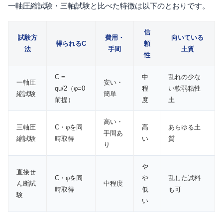
一軸圧縮試験・三軸試験と比べた特徴は以下のとおりです。
信
試験方
費用・
向いている
得られるC
頼
法
手間
土質
性
C =
中
乱れの少な
一軸圧
安い・
qu/2（φ=0
程
い軟弱粘性
縮試験
簡単
前提）
度
土
高い・
三軸圧
C・φを同
高
あらゆる土
手間あ
縮試験
時取得
い
質
り
や
直接せ
C・φを同
や
乱した試料
ん断試
中程度
時取得
低
も可
験
い