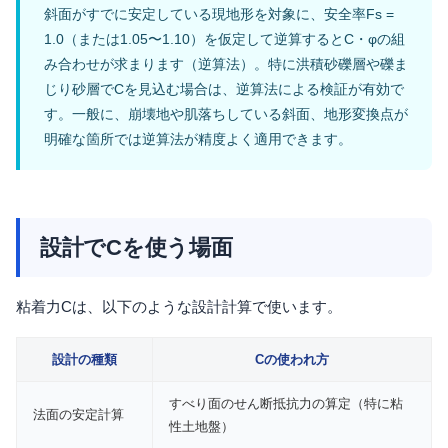
斜面がすでに安定している現地形を対象に、安全率Fs =
1.0（または1.05〜1.10）を仮定して逆算するとC・φの組
み合わせが求まります（逆算法）。特に洪積砂礫層や礫ま
じり砂層でCを見込む場合は、逆算法による検証が有効で
す。一般に、崩壊地や肌落ちしている斜面、地形変換点が
明確な箇所では逆算法が精度よく適用できます。
設計でCを使う場面
粘着力Cは、以下のような設計計算で使います。
設計の種類
Cの使われ方
すべり面のせん断抵抗力の算定（特に粘
法面の安定計算
性土地盤）