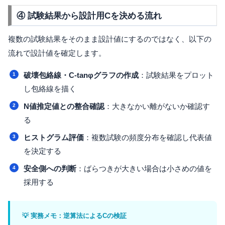
④ 試験結果から設計用Cを決める流れ
複数の試験結果をそのまま設計値にするのではなく、以下の
流れで設計値を確定します。
破壊包絡線・C-tanφグラフの作成
：試験結果をプロット
し包絡線を描く
N値推定値との整合確認
：大きなかい離がないか確認す
る
ヒストグラム評価
：複数試験の頻度分布を確認し代表値
を決定する
安全側への判断
：ばらつきが大きい場合は小さめの値を
採用する
💡 実務メモ：逆算法によるCの検証