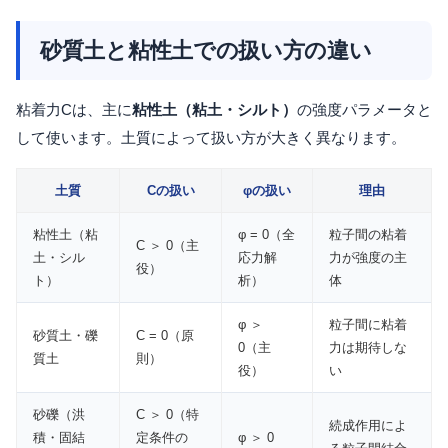
砂質土と粘性土での扱い方の違い
粘着力Cは、主に
粘性土（粘土・シルト）
の強度パラメータと
して使います。土質によって扱い方が大きく異なります。
土質
Cの扱い
φの扱い
理由
粘性土（粘
φ = 0（全
粒子間の粘着
C ＞ 0（主
土・シル
応力解
力が強度の主
役）
ト）
析）
体
φ ＞
粒子間に粘着
砂質土・礫
C = 0（原
0（主
力は期待しな
質土
則）
役）
い
砂礫（洪
C ＞ 0（特
続成作用によ
積・固結
定条件の
φ ＞ 0