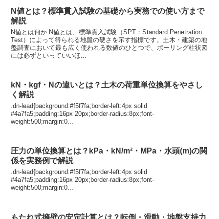
N値とは？標準貫入試験の基礎から実務での使い方まで
解説
N値とは何か N値とは、標準貫入試験（SPT：Standard Penetration
Test）によって得られる地盤の硬さを示す指標です。土木・建築の地
盤調査において最も広く使われる数値のひとつで、ボーリング柱状図
には必ずといっていいほ...
kN・kgf・Nの違いとは？土木の荷重単位換算をやさし
く解説
.dn-lead{background:#f5f7fa;border-left:4px solid
#4a7fa5;padding:16px 20px;border-radius:8px;font-
weight:500;margin:0...
圧力の単位換算とは？kPa・kN/m²・MPa・水頭(m)の関
係を実務例で解説
.dn-lead{background:#f5f7fa;border-left:4px solid
#4a7fa5;padding:16px 20px;border-radius:8px;font-
weight:500;margin:0...
もたれ式擁壁の安定計算とは？転倒・滑動・地盤支持力