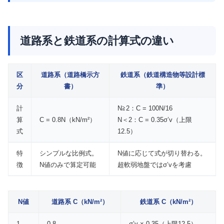
道路系と鉄道系の計算式の違い
区
道路系（道路橋示方
鉄道系（鉄道構造物等設計標
分
書）
準）
計
N≧2：C = 100N/16
算
C = 0.8N（kN/m²）
N＜2：C = 0.35σ’v（上限
式
12.5）
特
シンプルな比例式。
N値に応じて式が切り替わる。
徴
N値のみで算定可能
超軟弱地盤ではσ’vを考慮
N値
道路系 C（kN/m²）
鉄道系 C（kN/m²）
1
0.8
σ’v × 0.35（上限12.5）