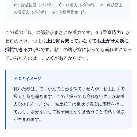
τf：剪断強度（kN/m²） C：粘着力（kN/m²） σ：剪断面上
の直応力（kN/m²） φ：内部摩擦角（°）
この式の「C」の部分がまさに粘着力です。σ（垂直応力）が
ゼロのとき、つまり
上に何も乗っていなくても土がせん断に
抵抗できる力
がCです。粘土の塊が縦に切っても崩れずに立っ
ていられるのは、このCがあるからです。
📌 Cのイメージ
乾いた砂は手でつかんでも形を保てませんが、粘土は手で
握ると形を保ちます。この「握っても崩れない力」が粘着
力Cのイメージです。粘土粒子は板状で表面に電荷を持っ
ており、水分を介して粒子同士が引き合うことで粘り強さ
が生まれます。