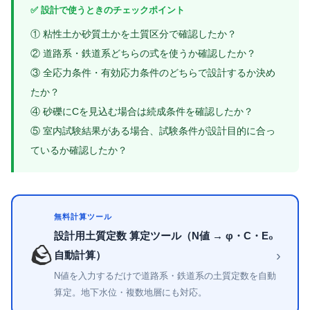
✅ 設計で使うときのチェックポイント
① 粘性土か砂質土かを土質区分で確認したか？
② 道路系・鉄道系どちらの式を使うか確認したか？
③ 全応力条件・有効応力条件のどちらで設計するか決め
たか？
④ 砂礫にCを見込む場合は続成条件を確認したか？
⑤ 室内試験結果がある場合、試験条件が設計目的に合っ
ているか確認したか？
無料計算ツール
設計用土質定数 算定ツール（N値 → φ・C・E₀
🪨
›
自動計算）
N値を入力するだけで道路系・鉄道系の土質定数を自動
算定。地下水位・複数地層にも対応。