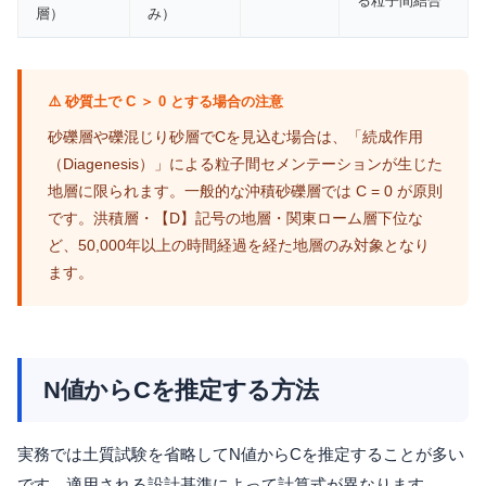
る粒子間結合
層）
み）
⚠️ 砂質土で C ＞ 0 とする場合の注意
砂礫層や礫混じり砂層でCを見込む場合は、「続成作用
（Diagenesis）」による粒子間セメンテーションが生じた
地層に限られます。一般的な沖積砂礫層では C = 0 が原則
です。洪積層・【D】記号の地層・関東ローム層下位な
ど、50,000年以上の時間経過を経た地層のみ対象となり
ます。
N値からCを推定する方法
実務では土質試験を省略してN値からCを推定することが多い
です。適用される設計基準によって計算式が異なります。