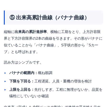
⑤ 出来高累計曲線（バナナ曲線）
縦軸に
出来高の累計進捗率
、横軸に工期をとり、上方許容限
界と下方許容限界の2本の曲線を引きます。その形がバナナに
似ていることから「バナナ曲線」、S字状の形から「Sカー
ブ」とも呼ばれます。
読み方はシンプルです。
バナナの範囲内：
概ね順調
下限を下回る：
工程遅延。人員・重機の増強を検討
上限を上回る：
先行しすぎ。工程に無理がないか、品質を
犠牲にしていないか確認