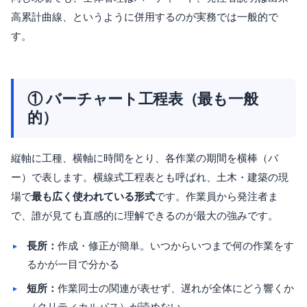
高累計曲線、というように併用するのが実務では一般的で
す。
① バーチャート工程表（最も一般
的）
縦軸に工種、横軸に時間をとり、各作業の期間を横棒（バ
ー）で表します。横線式工程表とも呼ばれ、土木・建築の現
場で
最も広く使われている形式
です。作業員から発注者ま
で、誰が見ても直感的に理解できるのが最大の強みです。
長所：
作成・修正が簡単。いつからいつまで何の作業をす
るかが一目で分かる
短所：
作業同士の関連が表せず、遅れが全体にどう響くか
（クリティカルパス）が読めない