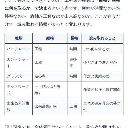
ここで押さえておきたいのが、工程表の種類は
「縦軸と横軸
に何を取るか」で決まる
という点です。横軸が時間なのか進
捗率なのか、縦軸が工種なのか出来高なのか。ここが違うだ
けで、読み取れる情報がまったく変わります。
種類
縦軸
横軸
読み取れること
バーチャート
工種
時間
いつ何をするか
ガントチャー
進捗
工種
今どこまで進んだか
ト
率
グラフ式
進捗率
時間
予定と実績の差
ネットワーク
—（結合点と矢
—
作業の順序・依存関係
式
線）
出来高累計曲
全体の進み具合の妥当
出来高累計率
工期
線
性
同じ現場でも、全体管理はバーチャート、発注者説明は出来