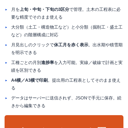
月を
上旬・中旬・下旬の3区分
で管理。土木の工程表に必
要な精度でそのまま使える
大分類（土工・構造物工など）と小分類（掘削工・盛土工
など）の階層構成に対応
月見出しのクリックで
休工月を赤く表示
。出水期や積雪期
を明示できる
工種ごとの月別
進捗率
を入力可能。実線／破線で計画と実
績を区別できる
A4横／A3横で印刷
。提出用の工程表としてそのまま使え
る
データはサーバーに送信されず、JSONで手元に保存。続
きから編集できる