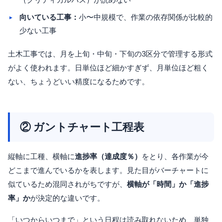
向いている工事：
小〜中規模で、作業の依存関係が比較的
少ない工事
土木工事では、月を上旬・中旬・下旬の3区分で管理する形式
がよく使われます。日単位ほど細かすぎず、月単位ほど粗く
ない、ちょうどいい精度になるためです。
② ガントチャート工程表
縦軸に工種、横軸に
進捗率（達成度％）
をとり、各作業が今
どこまで進んでいるかを表します。見た目がバーチャートに
似ているため混同されがちですが、
横軸が「時間」か「進捗
率」か
が決定的な違いです。
「いつからいつまで」という日程は読み取れないため、単独