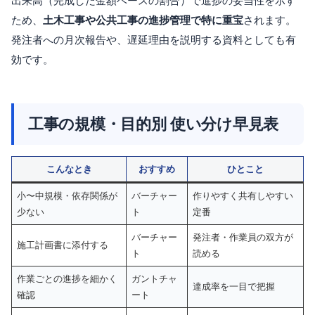
出来高（完成した金額ベースの割合）で進捗の妥当性を示す
ため、
土木工事や公共工事の進捗管理で特に重宝
されます。
発注者への月次報告や、遅延理由を説明する資料としても有
効です。
工事の規模・目的別 使い分け早見表
こんなとき
おすすめ
ひとこと
小〜中規模・依存関係が
バーチャー
作りやすく共有しやすい
少ない
ト
定番
バーチャー
発注者・作業員の双方が
施工計画書に添付する
ト
読める
作業ごとの進捗を細かく
ガントチャ
達成率を一目で把握
確認
ート