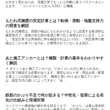
が大きく変わるため、流量計算でもっとも判断に迷うパラメータとい
えます。 「コンクリートだから 0.013」と機械...
もたれ式擁壁の安定計算とは？転倒・滑動・地盤支持力
の照査を解説
もたれ式擁壁は、背面の地山にもたれかけるように設置する経済的な
擁壁形式で、道路の切土部や造成工事で広く採用されています。しか
し「安定計算では具体的に何を確認すればよいのか」「判定基準の数
値はどこから来ているのか」が整理されていないまま設計...
あと施工アンカーとは？種類・計算の基本をわかりやす
く解説
📌 ポイントあと施工アンカーは「どれくらいの力に耐えられるか」
を計算で確認する必要があります。適切なボルト径・埋込み長・配置
を選ぶことが設計の核心です。 種類と使い分け あと施工アンカー
は、固定方式の違いによって大きく「金...
鉄筋のかぶり不足で何が起きる？中性化・塩害による劣
化の仕組みと現場対策
コンクリート構造物の耐久性を語るうえで、「かぶり」は最も基本的
で、そして最も見落とされやすい要素です。設計図どおりに配筋した