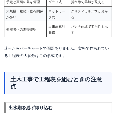
予定と実績の差を管理
グラフ式
折れ線で乖離が見える
大規模・複雑・依存関係
ネットワー
クリティカルパスが分か
が多い
ク式
る
出来高累計
バナナ曲線で妥当性を示
発注者への進捗説明
曲線
す
迷ったらバーチャートで問題ありません。実務で作られてい
る工程表の大多数はこの形式です。
土木工事で工程表を組むときの注意
点
出水期を必ず織り込む