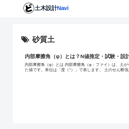
砂質土
内部摩擦角（φ）とは？N値推定・試験・設
内部摩擦角（φ）とは 内部摩擦角（φ：ファイ）は、土
た値です。単位は「度（°）」で表します。 土のせん断強度