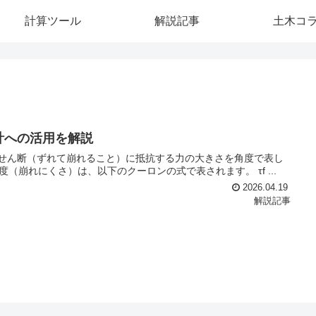
計算ツール
解説記事
土木コ
計への活用を解説
がせん断（ずれて崩れること）に抵抗する力の大きさを角度で表し
（崩れにくさ）は、以下のクーロンの式で表されます。 τf ...
2026.04.19
解説記事