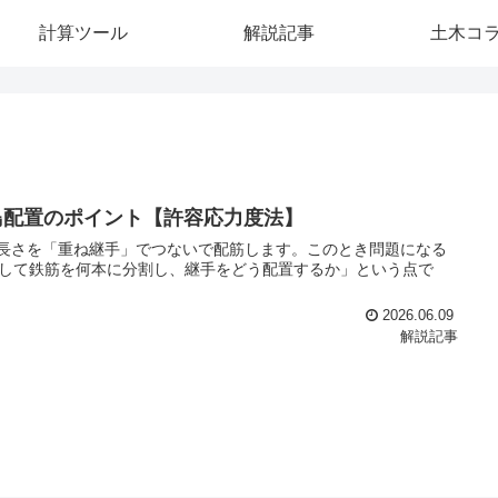
計算ツール
解説記事
土木コ
鳥配置のポイント【許容応力度法】
長さを「重ね継手」でつないで配筋します。このとき問題になる
対して鉄筋を何本に分割し、継手をどう配置するか」という点で
2026.06.09
解説記事